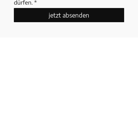
dürfen. *
jetzt absenden
Zahlung & Versand
AGB
Widerruf
Datenschutz
Impressum
Kein Mehrwertsteuerausweis, da Kleinunternehmer nach §19
(1) UStG.